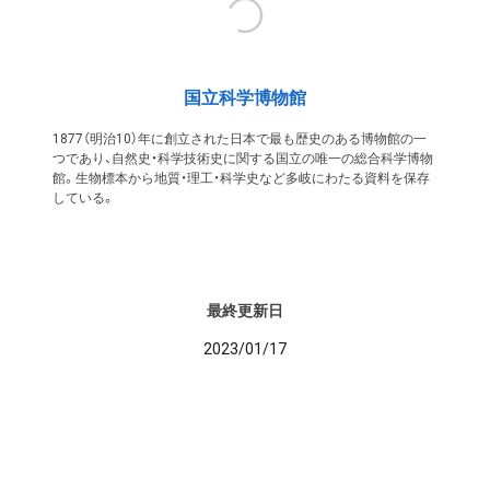
国立科学博物館
1877（明治10）年に創立された日本で最も歴史のある博物館の一
つであり、自然史・科学技術史に関する国立の唯一の総合科学博物
館。生物標本から地質・理工・科学史など多岐にわたる資料を保存
している。
最終更新日
2023/01/17