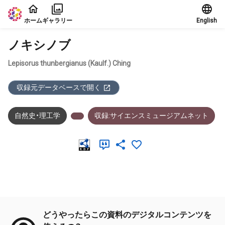
本文に飛ぶ
ホーム
ギャラリー
English
ノキシノブ
Lepisorus thunbergianus (Kaulf.) Ching
収録元データベースで開く
自然史・理工学
収録:サイエンスミュージアムネット
メタデータ
どうやったらこの資料のデジタルコンテンツを