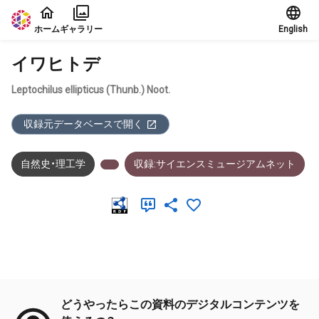
本文に飛ぶ
ホーム
ギャラリー
English
イワヒトデ
Leptochilus ellipticus (Thunb.) Noot.
収録元データベースで開く
自然史・理工学
収録:サイエンスミュージアムネット
メタデータ
どうやったらこの資料のデジタルコンテンツを