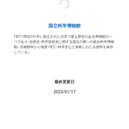
国立科学博物館
1877（明治10）年に創立された日本で最も歴史のある博物館の一
つであり、自然史・科学技術史に関する国立の唯一の総合科学博物
館。生物標本から地質・理工・科学史など多岐にわたる資料を保存
している。
最終更新日
2023/01/17