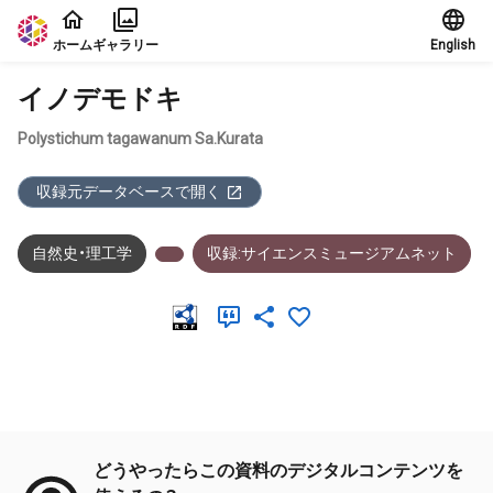
本文に飛ぶ
ホーム
ギャラリー
English
イノデモドキ
Polystichum tagawanum Sa.Kurata
収録元データベースで開く
自然史・理工学
収録:サイエンスミュージアムネット
メタデータ
どうやったらこの資料のデジタルコンテンツを