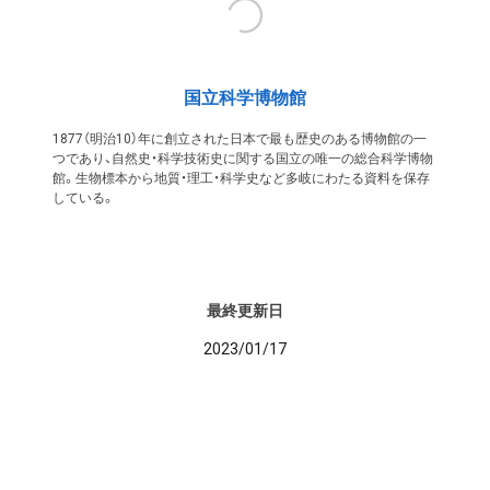
国立科学博物館
1877（明治10）年に創立された日本で最も歴史のある博物館の一
つであり、自然史・科学技術史に関する国立の唯一の総合科学博物
館。生物標本から地質・理工・科学史など多岐にわたる資料を保存
している。
最終更新日
2023/01/17