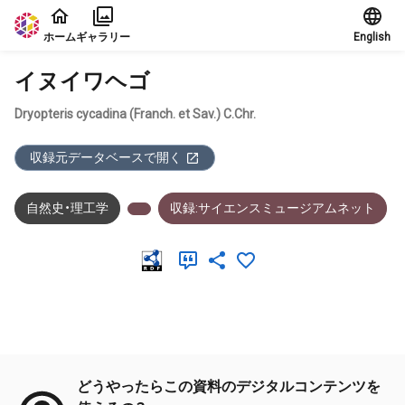
本文に飛ぶ
ホーム
ギャラリー
English
イヌイワヘゴ
Dryopteris cycadina (Franch. et Sav.) C.Chr.
収録元データベースで開く
自然史・理工学
収録:サイエンスミュージアムネット
メタデータ
どうやったらこの資料のデジタルコンテンツを