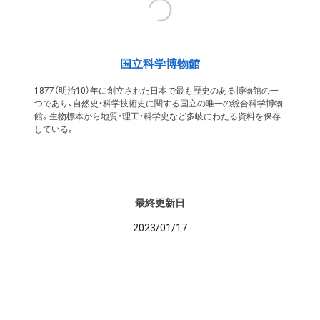
国立科学博物館
1877（明治10）年に創立された日本で最も歴史のある博物館の一
つであり、自然史・科学技術史に関する国立の唯一の総合科学博物
館。生物標本から地質・理工・科学史など多岐にわたる資料を保存
している。
最終更新日
2023/01/17