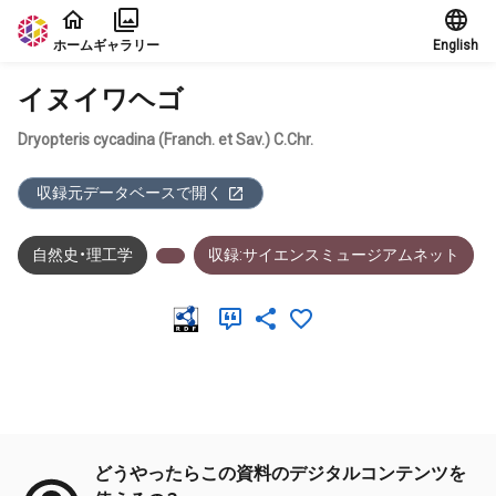
本文に飛ぶ
ホーム
ギャラリー
English
イヌイワヘゴ
Dryopteris cycadina (Franch. et Sav.) C.Chr.
収録元データベースで開く
自然史・理工学
収録:サイエンスミュージアムネット
メタデータ
どうやったらこの資料のデジタルコンテンツを