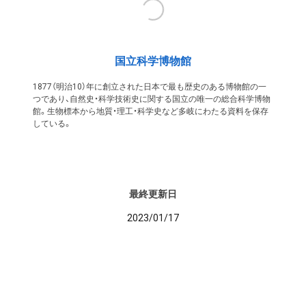
国立科学博物館
1877（明治10）年に創立された日本で最も歴史のある博物館の一
つであり、自然史・科学技術史に関する国立の唯一の総合科学博物
館。生物標本から地質・理工・科学史など多岐にわたる資料を保存
している。
最終更新日
2023/01/17