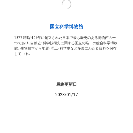
国立科学博物館
1877（明治10）年に創立された日本で最も歴史のある博物館の一
つであり、自然史・科学技術史に関する国立の唯一の総合科学博物
館。生物標本から地質・理工・科学史など多岐にわたる資料を保存
している。
最終更新日
2023/01/17