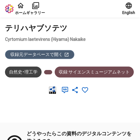
本文に飛ぶ
ホーム
ギャラリー
English
テリハヤブソテツ
Cyrtomium laetevirens (Hiyama) Nakaike
収録元データベースで開く
自然史・理工学
収録:サイエンスミュージアムネット
メタデータ
どうやったらこの資料のデジタルコンテンツを