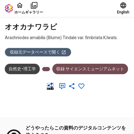
本文に飛ぶ
ホーム
ギャラリー
English
オオカナワラビ
Arachniodes amabilis (Blume) Tindale var. fimbriata K.Iwats.
収録元データベースで開く
自然史・理工学
収録:サイエンスミュージアムネット
メタデータ
どうやったらこの資料のデジタルコンテンツを