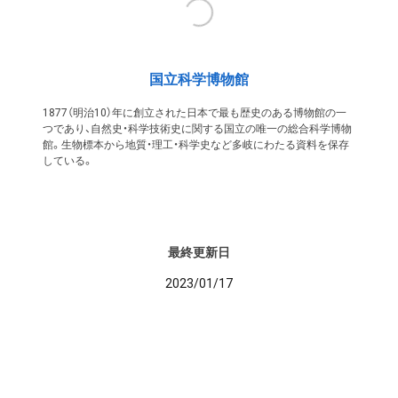
国立科学博物館
1877（明治10）年に創立された日本で最も歴史のある博物館の一
つであり、自然史・科学技術史に関する国立の唯一の総合科学博物
館。生物標本から地質・理工・科学史など多岐にわたる資料を保存
している。
最終更新日
2023/01/17