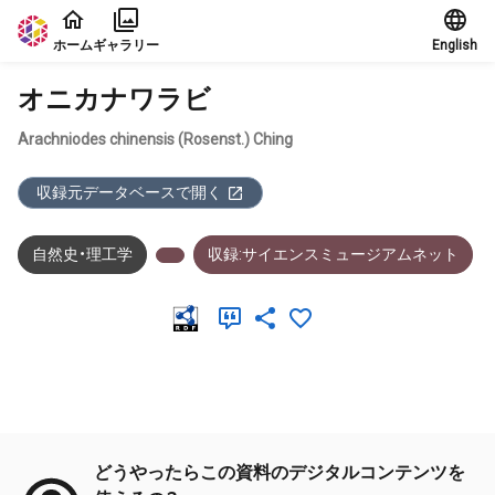
本文に飛ぶ
ホーム
ギャラリー
English
オニカナワラビ
Arachniodes chinensis (Rosenst.) Ching
収録元データベースで開く
自然史・理工学
収録:サイエンスミュージアムネット
メタデータ
どうやったらこの資料のデジタルコンテンツを