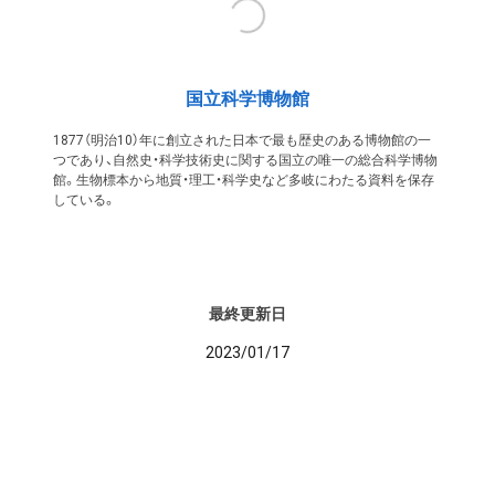
国立科学博物館
1877（明治10）年に創立された日本で最も歴史のある博物館の一
つであり、自然史・科学技術史に関する国立の唯一の総合科学博物
館。生物標本から地質・理工・科学史など多岐にわたる資料を保存
している。
最終更新日
2023/01/17