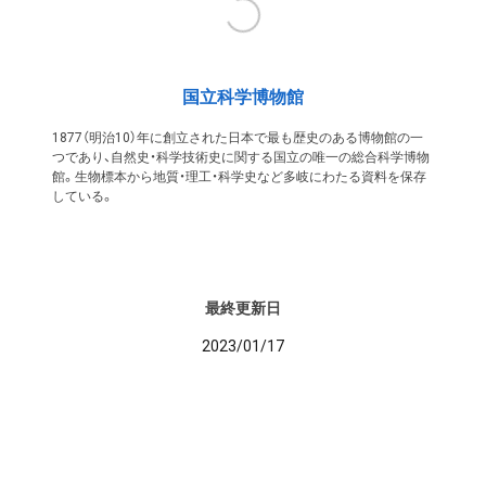
国立科学博物館
1877（明治10）年に創立された日本で最も歴史のある博物館の一
つであり、自然史・科学技術史に関する国立の唯一の総合科学博物
館。生物標本から地質・理工・科学史など多岐にわたる資料を保存
している。
最終更新日
2023/01/17