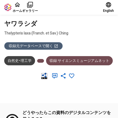
本文に飛ぶ
ホーム
ギャラリー
English
ヤワラシダ
Thelypteris laxa (Franch. et Sav.) Ching
収録元データベースで開く
自然史・理工学
収録:サイエンスミュージアムネット
メタデータ
どうやったらこの資料のデジタルコンテンツを