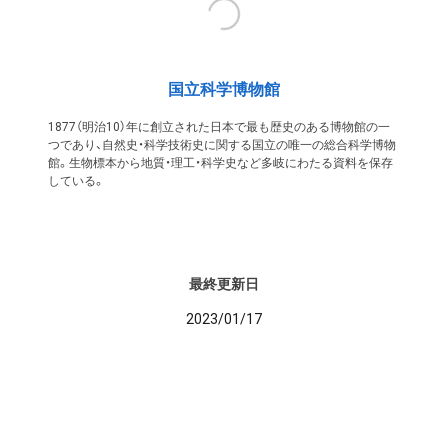
国立科学博物館
1877（明治10）年に創立された日本で最も歴史のある博物館の一
つであり、自然史・科学技術史に関する国立の唯一の総合科学博物
館。生物標本から地質・理工・科学史など多岐にわたる資料を保存
している。
最終更新日
2023/01/17