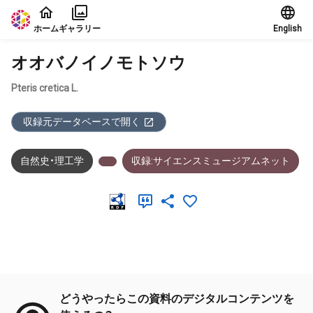
本文に飛ぶ
ホーム
ギャラリー
English
オオバノイノモトソウ
Pteris cretica L.
収録元データベースで開く
自然史・理工学
収録:サイエンスミュージアムネット
メタデータ
どうやったらこの資料のデジタルコンテンツを