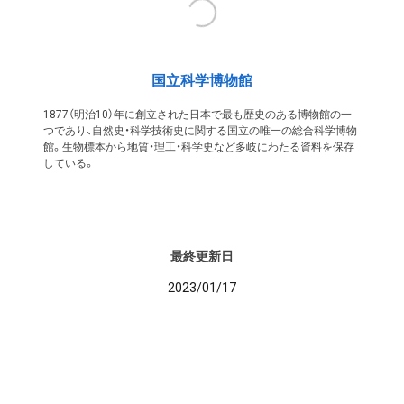
国立科学博物館
1877（明治10）年に創立された日本で最も歴史のある博物館の一
つであり、自然史・科学技術史に関する国立の唯一の総合科学博物
館。生物標本から地質・理工・科学史など多岐にわたる資料を保存
している。
最終更新日
2023/01/17