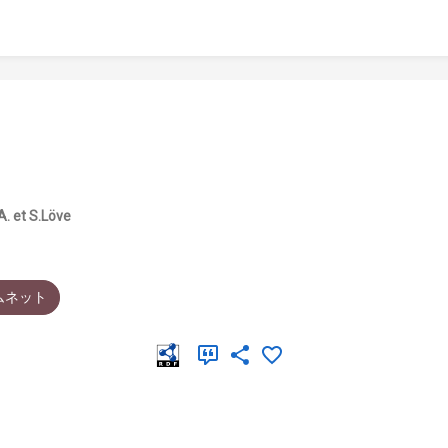
A. et S.Löve
ムネット