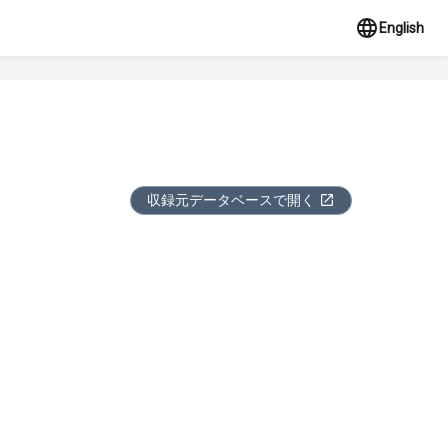
English
収録元データベースで開く