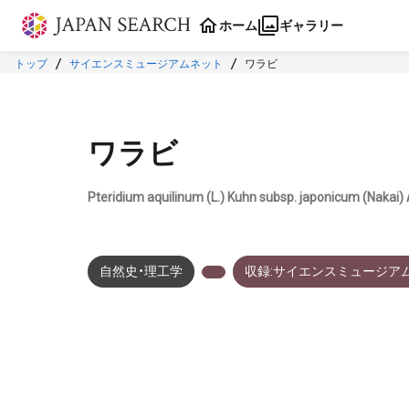
本文に飛ぶ
ホーム
ギャラリー
トップ
サイエンスミュージアムネット
ワラビ
ワラビ
Pteridium aquilinum (L.) Kuhn subsp. japonicum (Nakai) 
自然史・理工学
収録:サイエンスミュージア