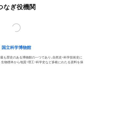
つなぎ役機関
国立科学博物館
本で最も歴史のある博物館の一つであり、自然史・科学技術史に
。生物標本から地質・理工・科学史など多岐にわたる資料を保