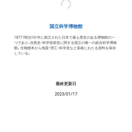
国立科学博物館
1877（明治10）年に創立された日本で最も歴史のある博物館の一
つであり、自然史・科学技術史に関する国立の唯一の総合科学博物
館。生物標本から地質・理工・科学史など多岐にわたる資料を保存
している。
最終更新日
2023/01/17