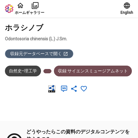
本文に飛ぶ
ホーム
ギャラリー
English
ホラシノブ
Odontosoria chinensis (L.) J.Sm.
収録元データベースで開く
自然史・理工学
収録:サイエンスミュージアムネット
メタデータ
どうやったらこの資料のデジタルコンテンツを