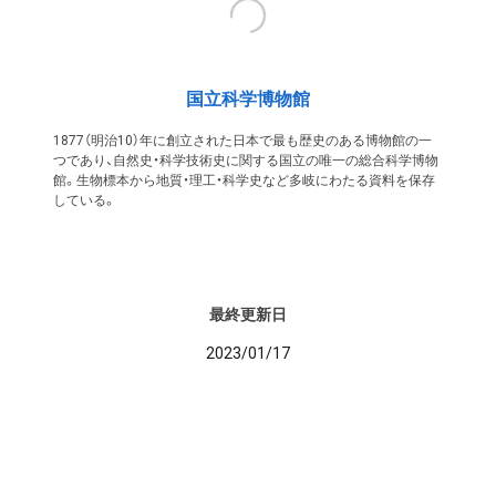
国立科学博物館
1877（明治10）年に創立された日本で最も歴史のある博物館の一
つであり、自然史・科学技術史に関する国立の唯一の総合科学博物
館。生物標本から地質・理工・科学史など多岐にわたる資料を保存
している。
最終更新日
2023/01/17