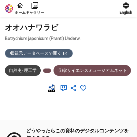
本文に飛ぶ
ホーム
ギャラリー
English
オオハナワラビ
Botrychium japonicum (Prantl) Underw.
収録元データベースで開く
自然史・理工学
収録:サイエンスミュージアムネット
メタデータ
どうやったらこの資料のデジタルコンテンツを