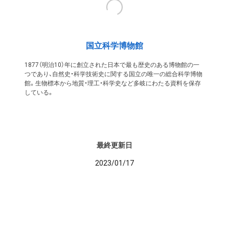
国立科学博物館
1877（明治10）年に創立された日本で最も歴史のある博物館の一
つであり、自然史・科学技術史に関する国立の唯一の総合科学博物
館。生物標本から地質・理工・科学史など多岐にわたる資料を保存
している。
最終更新日
2023/01/17