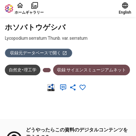
本文に飛ぶ
ホーム
ギャラリー
English
ホソバトウゲシバ
Lycopodium serratum Thunb. var. serratum
収録元データベースで開く
自然史・理工学
収録:サイエンスミュージアムネット
メタデータ
どうやったらこの資料のデジタルコンテンツを