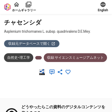
本文に飛ぶ
ホーム
ギャラリー
English
チャセンシダ
Asplenium trichomanes L. subsp. quadrivalens D.E.Mey.
収録元データベースで開く
自然史・理工学
収録:サイエンスミュージアムネット
メタデータ
どうやったらこの資料のデジタルコンテンツを