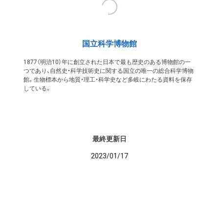
国立科学博物館
1877（明治10）年に創立された日本で最も歴史のある博物館の一
つであり、自然史・科学技術史に関する国立の唯一の総合科学博物
館。生物標本から地質・理工・科学史など多岐にわたる資料を保存
している。
最終更新日
2023/01/17