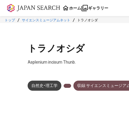
本文に飛ぶ
ホーム
ギャラリー
トップ
サイエンスミュージアムネット
トラノオシダ
トラノオシダ
Asplenium incisum Thunb.
自然史・理工学
収録:サイエンスミュージア