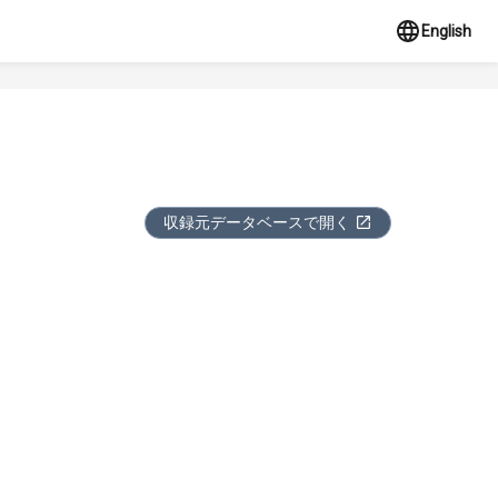
English
収録元データベースで開く