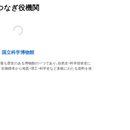
つなぎ役機関
国立科学博物館
本で最も歴史のある博物館の一つであり、自然史・科学技術史に
。生物標本から地質・理工・科学史など多岐にわたる資料を保