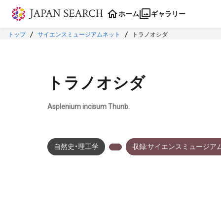
本文に飛ぶ
ホーム
ギャラリー
トップ
サイエンスミュージアムネット
トラノオシダ
トラノオシダ
Asplenium incisum Thunb.
自然史・理工学
収録:サイエンスミュージア