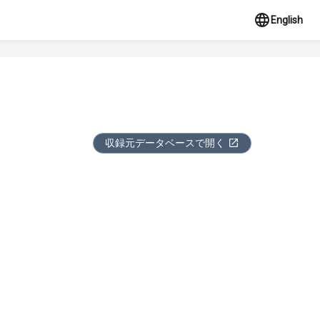
English
収録元データベースで開く