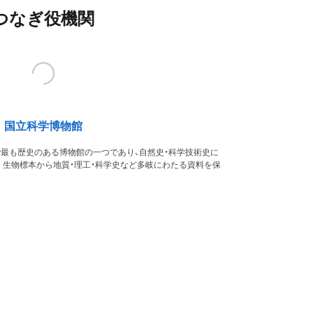
つなぎ役機関
国立科学博物館
本で最も歴史のある博物館の一つであり、自然史・科学技術史に
。生物標本から地質・理工・科学史など多岐にわたる資料を保