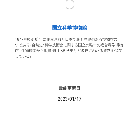
国立科学博物館
1877（明治10）年に創立された日本で最も歴史のある博物館の一
つであり、自然史・科学技術史に関する国立の唯一の総合科学博物
館。生物標本から地質・理工・科学史など多岐にわたる資料を保存
している。
最終更新日
2023/01/17