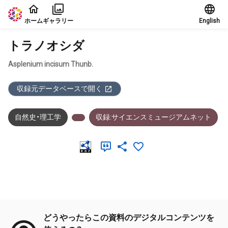
本文に飛ぶ
ホーム
ギャラリー
English
トラノオシダ
Asplenium incisum Thunb.
収録元データベースで開く
自然史・理工学
収録:サイエンスミュージアムネット
メタデータ
どうやったらこの資料のデジタルコンテンツを