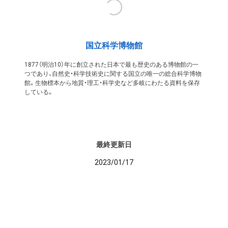
国立科学博物館
1877（明治10）年に創立された日本で最も歴史のある博物館の一
つであり、自然史・科学技術史に関する国立の唯一の総合科学博物
館。生物標本から地質・理工・科学史など多岐にわたる資料を保存
している。
最終更新日
2023/01/17