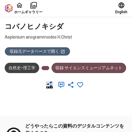
本文に飛ぶ
ホーム
ギャラリー
English
コバノヒノキシダ
Asplenium anogrammoides H.Christ
収録元データベースで開く
自然史・理工学
収録:サイエンスミュージアムネット
メタデータ
どうやったらこの資料のデジタルコンテンツを