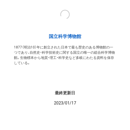
国立科学博物館
1877（明治10）年に創立された日本で最も歴史のある博物館の一
つであり、自然史・科学技術史に関する国立の唯一の総合科学博物
館。生物標本から地質・理工・科学史など多岐にわたる資料を保存
している。
最終更新日
2023/01/17