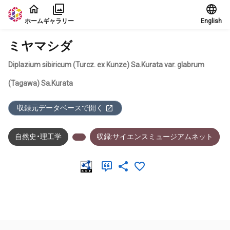
本文に飛ぶ
ホーム
ギャラリー
English
ミヤマシダ
Diplazium sibiricum (Turcz. ex Kunze) Sa.Kurata var. glabrum
(Tagawa) Sa.Kurata
収録元データベースで開く
自然史・理工学
収録:サイエンスミュージアムネット
メタデータ