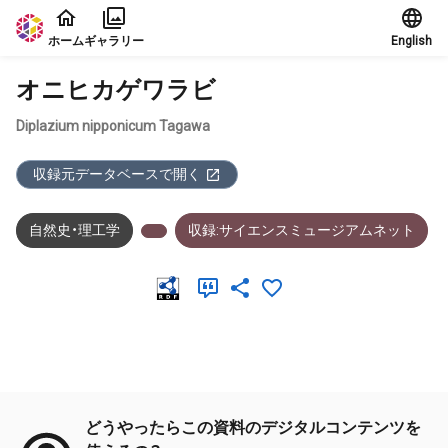
本文に飛ぶ
ホーム
ギャラリー
English
オニヒカゲワラビ
Diplazium nipponicum Tagawa
収録元データベースで開く
自然史・理工学
収録:サイエンスミュージアムネット
メタデータ
どうやったらこの資料のデジタルコンテンツを