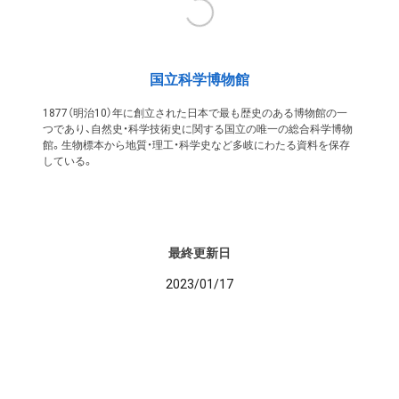
国立科学博物館
1877（明治10）年に創立された日本で最も歴史のある博物館の一
つであり、自然史・科学技術史に関する国立の唯一の総合科学博物
館。生物標本から地質・理工・科学史など多岐にわたる資料を保存
している。
最終更新日
2023/01/17