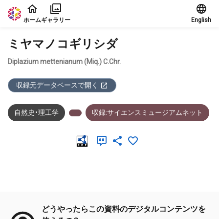
本文に飛ぶ
ホーム
ギャラリー
English
ミヤマノコギリシダ
Diplazium mettenianum (Miq.) C.Chr.
収録元データベースで開く
自然史・理工学
収録:サイエンスミュージアムネット
メタデータ
どうやったらこの資料のデジタルコンテンツを