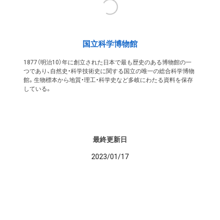
国立科学博物館
1877（明治10）年に創立された日本で最も歴史のある博物館の一
つであり、自然史・科学技術史に関する国立の唯一の総合科学博物
館。生物標本から地質・理工・科学史など多岐にわたる資料を保存
している。
最終更新日
2023/01/17