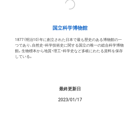
国立科学博物館
1877（明治10）年に創立された日本で最も歴史のある博物館の一
つであり、自然史・科学技術史に関する国立の唯一の総合科学博物
館。生物標本から地質・理工・科学史など多岐にわたる資料を保存
している。
最終更新日
2023/01/17