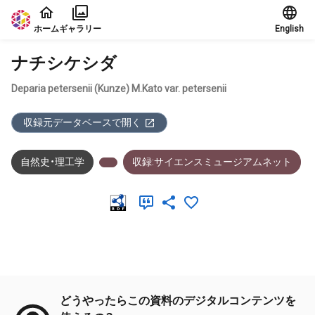
本文に飛ぶ
ホーム
ギャラリー
English
ナチシケシダ
Deparia petersenii (Kunze) M.Kato var. petersenii
収録元データベースで開く
自然史・理工学
収録:サイエンスミュージアムネット
メタデータ
どうやったらこの資料のデジタルコンテンツを