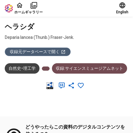
本文に飛ぶ
ホーム
ギャラリー
English
ヘラシダ
Deparia lancea (Thunb.) Fraser-Jenk.
収録元データベースで開く
自然史・理工学
収録:サイエンスミュージアムネット
メタデータ
どうやったらこの資料のデジタルコンテンツを