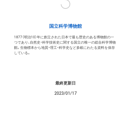
国立科学博物館
1877（明治10）年に創立された日本で最も歴史のある博物館の一
つであり、自然史・科学技術史に関する国立の唯一の総合科学博物
館。生物標本から地質・理工・科学史など多岐にわたる資料を保存
している。
最終更新日
2023/01/17