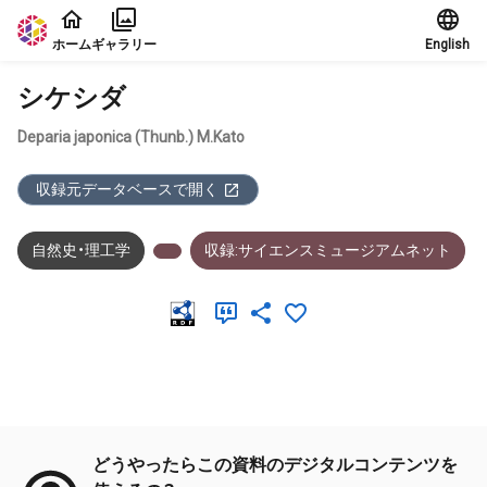
本文に飛ぶ
ホーム
ギャラリー
English
シケシダ
Deparia japonica (Thunb.) M.Kato
収録元データベースで開く
自然史・理工学
収録:サイエンスミュージアムネット
メタデータ
どうやったらこの資料のデジタルコンテンツを