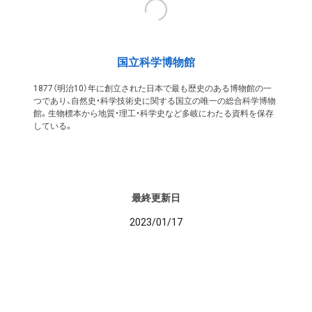
国立科学博物館
1877（明治10）年に創立された日本で最も歴史のある博物館の一
つであり、自然史・科学技術史に関する国立の唯一の総合科学博物
館。生物標本から地質・理工・科学史など多岐にわたる資料を保存
している。
最終更新日
2023/01/17