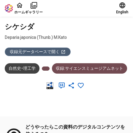
本文に飛ぶ
ホーム
ギャラリー
English
シケシダ
Deparia japonica (Thunb.) M.Kato
収録元データベースで開く
自然史・理工学
収録:サイエンスミュージアムネット
メタデータ
どうやったらこの資料のデジタルコンテンツを