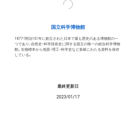
国立科学博物館
1877（明治10）年に創立された日本で最も歴史のある博物館の一
つであり、自然史・科学技術史に関する国立の唯一の総合科学博物
館。生物標本から地質・理工・科学史など多岐にわたる資料を保存
している。
最終更新日
2023/01/17