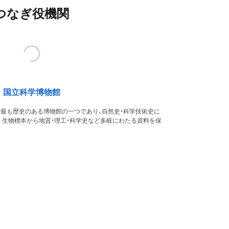
つなぎ役機関
国立科学博物館
本で最も歴史のある博物館の一つであり、自然史・科学技術史に
。生物標本から地質・理工・科学史など多岐にわたる資料を保