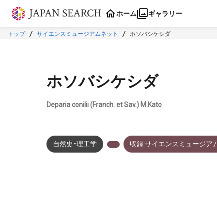
本文に飛ぶ
ホーム
ギャラリー
トップ
サイエンスミュージアムネット
ホソバシケシダ
ホソバシケシダ
Deparia conilii (Franch. et Sav.) M.Kato
自然史・理工学
収録:サイエンスミュージア