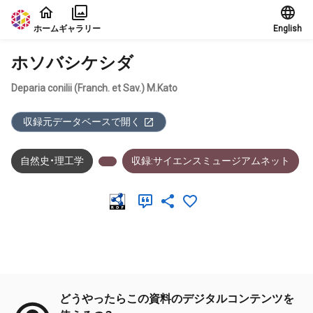
本文に飛ぶ
ホーム
ギャラリー
English
ホソバシケシダ
Deparia conilii (Franch. et Sav.) M.Kato
収録元データベースで開く
自然史・理工学
収録:サイエンスミュージアムネット
メタデータ
どうやったらこの資料のデジタルコンテンツを