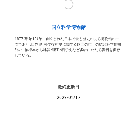
国立科学博物館
1877（明治10）年に創立された日本で最も歴史のある博物館の一
つであり、自然史・科学技術史に関する国立の唯一の総合科学博物
館。生物標本から地質・理工・科学史など多岐にわたる資料を保存
している。
最終更新日
2023/01/17