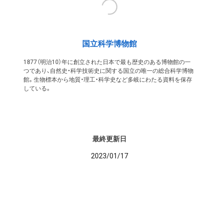
国立科学博物館
1877（明治10）年に創立された日本で最も歴史のある博物館の一
つであり、自然史・科学技術史に関する国立の唯一の総合科学博物
館。生物標本から地質・理工・科学史など多岐にわたる資料を保存
している。
最終更新日
2023/01/17