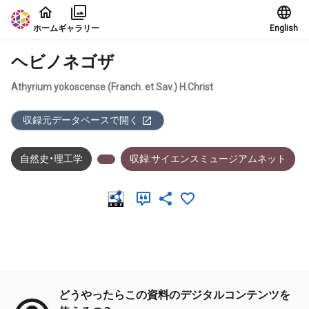
本文に飛ぶ
ホーム
ギャラリー
English
ヘビノネゴザ
Athyrium yokoscense (Franch. et Sav.) H.Christ
収録元データベースで開く
自然史・理工学
収録:サイエンスミュージアムネット
メタデータ
どうやったらこの資料のデジタルコンテンツを