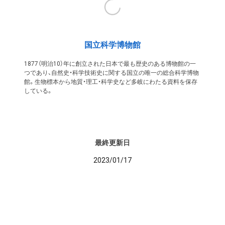
国立科学博物館
1877（明治10）年に創立された日本で最も歴史のある博物館の一
つであり、自然史・科学技術史に関する国立の唯一の総合科学博物
館。生物標本から地質・理工・科学史など多岐にわたる資料を保存
している。
最終更新日
2023/01/17