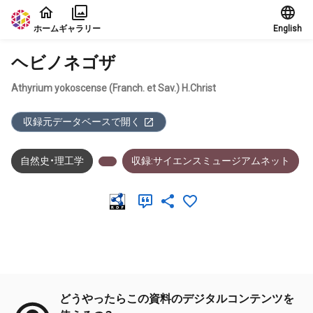
本文に飛ぶ
ホーム
ギャラリー
English
ヘビノネゴザ
Athyrium yokoscense (Franch. et Sav.) H.Christ
収録元データベースで開く
自然史・理工学
収録:サイエンスミュージアムネット
メタデータ
どうやったらこの資料のデジタルコンテンツを