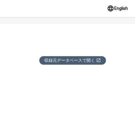
English
収録元データベースで開く