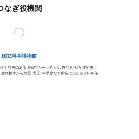
つなぎ役機関
国立科学博物館
本で最も歴史のある博物館の一つであり、自然史・科学技術史に
。生物標本から地質・理工・科学史など多岐にわたる資料を保