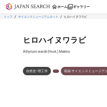
本文に飛ぶ
ホーム
ギャラリー
トップ
サイエンスミュージアムネット
ヒロハイヌワラビ
ヒロハイヌワラビ
Athyrium wardii (Hook.) Makino
自然史・理工学
収録:サイエンスミュージア