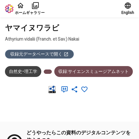
本文に飛ぶ
ホーム
ギャラリー
English
ヤマイヌワラビ
Athyrium vidalii (Franch. et Sav.) Nakai
収録元データベースで開く
自然史・理工学
収録:サイエンスミュージアムネット
メタデータ
どうやったらこの資料のデジタルコンテンツを