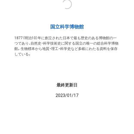
国立科学博物館
1877（明治10）年に創立された日本で最も歴史のある博物館の一
つであり、自然史・科学技術史に関する国立の唯一の総合科学博物
館。生物標本から地質・理工・科学史など多岐にわたる資料を保存
している。
最終更新日
2023/01/17