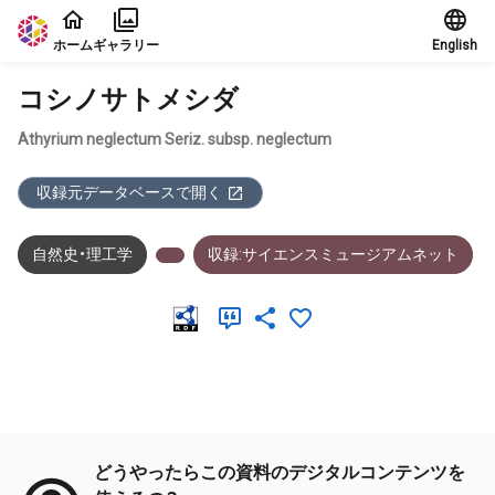
本文に飛ぶ
ホーム
ギャラリー
English
コシノサトメシダ
Athyrium neglectum Seriz. subsp. neglectum
収録元データベースで開く
自然史・理工学
収録:サイエンスミュージアムネット
メタデータ
どうやったらこの資料のデジタルコンテンツを