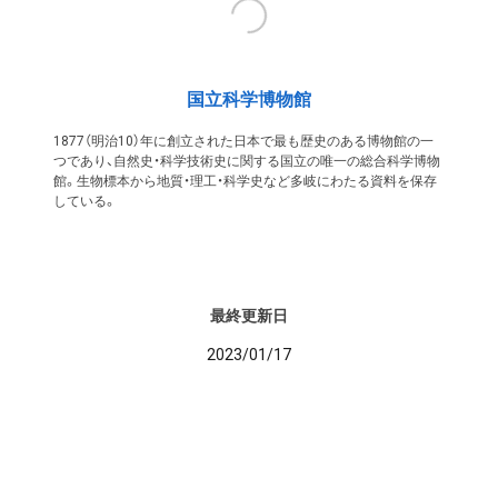
国立科学博物館
1877（明治10）年に創立された日本で最も歴史のある博物館の一
つであり、自然史・科学技術史に関する国立の唯一の総合科学博物
館。生物標本から地質・理工・科学史など多岐にわたる資料を保存
している。
最終更新日
2023/01/17