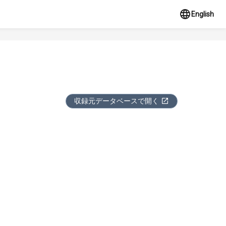
English
収録元データベースで開く