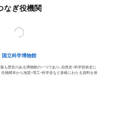
つなぎ役機関
国立科学博物館
本で最も歴史のある博物館の一つであり、自然史・科学技術史に
。生物標本から地質・理工・科学史など多岐にわたる資料を保