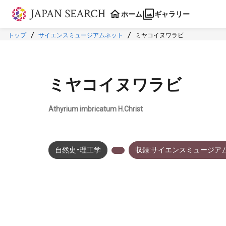
本文に飛ぶ
ホーム
ギャラリー
トップ
サイエンスミュージアムネット
ミヤコイヌワラビ
ミヤコイヌワラビ
Athyrium imbricatum H.Christ
自然史・理工学
収録:サイエンスミュージア