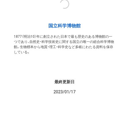
国立科学博物館
1877（明治10）年に創立された日本で最も歴史のある博物館の一
つであり、自然史・科学技術史に関する国立の唯一の総合科学博物
館。生物標本から地質・理工・科学史など多岐にわたる資料を保存
している。
最終更新日
2023/01/17