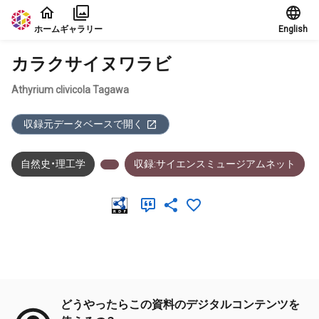
本文に飛ぶ
ホーム
ギャラリー
English
カラクサイヌワラビ
Athyrium clivicola Tagawa
収録元データベースで開く
自然史・理工学
収録:サイエンスミュージアムネット
メタデータ
どうやったらこの資料のデジタルコンテンツを