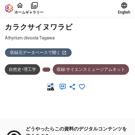
本文に飛ぶ
ホーム
ギャラリー
English
カラクサイヌワラビ
Athyrium clivicola Tagawa
収録元データベースで開く
自然史・理工学
収録:サイエンスミュージアムネット
メタデータ
どうやったらこの資料のデジタルコンテンツを