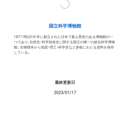
国立科学博物館
1877（明治10）年に創立された日本で最も歴史のある博物館の一
つであり、自然史・科学技術史に関する国立の唯一の総合科学博物
館。生物標本から地質・理工・科学史など多岐にわたる資料を保存
している。
最終更新日
2023/01/17