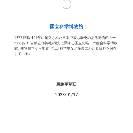
国立科学博物館
1877（明治10）年に創立された日本で最も歴史のある博物館の一
つであり、自然史・科学技術史に関する国立の唯一の総合科学博物
館。生物標本から地質・理工・科学史など多岐にわたる資料を保存
している。
最終更新日
2023/01/17