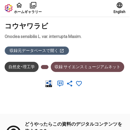
本文に飛ぶ
ホーム
ギャラリー
English
コウヤワラビ
Onoclea sensibilis L. var. interrupta Maxim.
収録元データベースで開く
自然史・理工学
収録:サイエンスミュージアムネット
メタデータ
どうやったらこの資料のデジタルコンテンツを