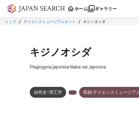
本文に飛ぶ
ホーム
ギャラリー
トップ
サイエンスミュージアムネット
キジノオシダ
キジノオシダ
Plagiogyria japonica Nakai var. japonica
自然史・理工学
収録:サイエンスミュージア