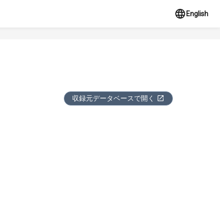
English
収録元データベースで開く