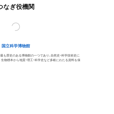
つなぎ役機関
国立科学博物館
本で最も歴史のある博物館の一つであり、自然史・科学技術史に
。生物標本から地質・理工・科学史など多岐にわたる資料を保