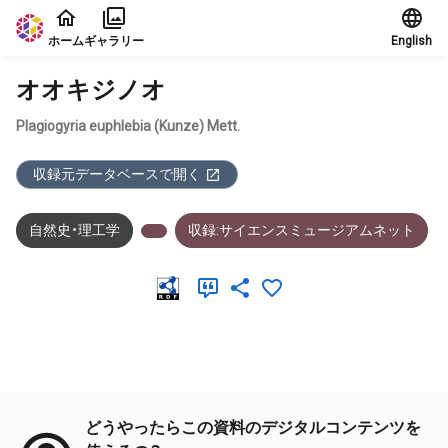
本文に飛ぶ
ホーム
ギャラリー
English
オオキジノオ
Plagiogyria euphlebia (Kunze) Mett.
収録元データベースで開く
自然史・理工学
収録:サイエンスミュージアムネット
メタデータ
どうやったらこの資料のデジタルコンテンツを