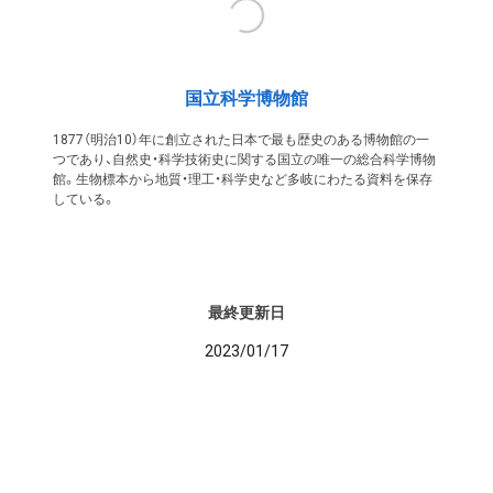
国立科学博物館
1877（明治10）年に創立された日本で最も歴史のある博物館の一
つであり、自然史・科学技術史に関する国立の唯一の総合科学博物
館。生物標本から地質・理工・科学史など多岐にわたる資料を保存
している。
最終更新日
2023/01/17