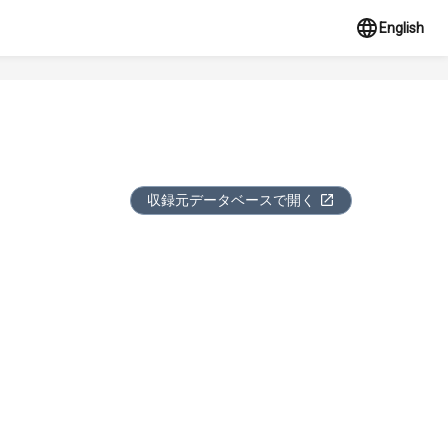
English
収録元データベースで開く