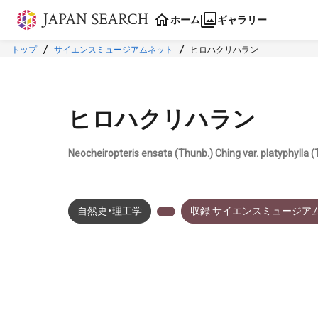
本文に飛ぶ
ホーム
ギャラリー
トップ
サイエンスミュージアムネット
ヒロハクリハラン
ヒロハクリハラン
Neocheiropteris ensata (Thunb.) Ching var. platyphyll
自然史・理工学
収録:サイエンスミュージア