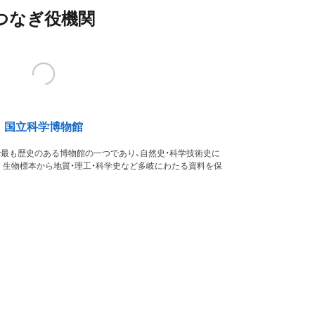
つなぎ役機関
国立科学博物館
本で最も歴史のある博物館の一つであり、自然史・科学技術史に
。生物標本から地質・理工・科学史など多岐にわたる資料を保