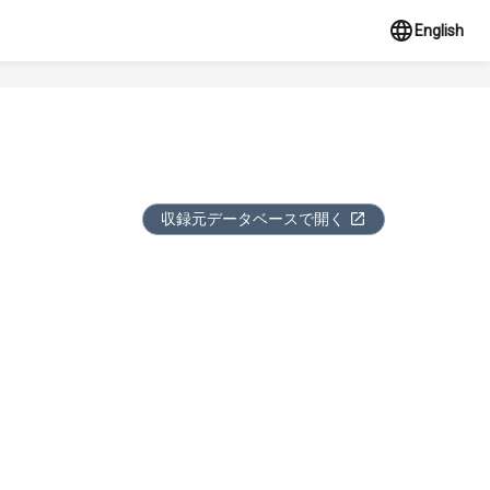
English
収録元データベースで開く