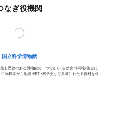
つなぎ役機関
国立科学博物館
本で最も歴史のある博物館の一つであり、自然史・科学技術史に
。生物標本から地質・理工・科学史など多岐にわたる資料を保