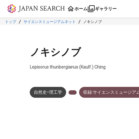
本文に飛ぶ
ホーム
ギャラリー
トップ
サイエンスミュージアムネット
ノキシノブ
ノキシノブ
Lepisorus thunbergianus (Kaulf.) Ching
自然史・理工学
収録:サイエンスミュージア