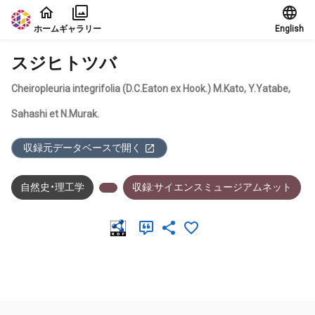
本文に飛ぶ
ホーム
ギャラリー
English
スジヒトツバ
Cheiropleuria integrifolia (D.C.Eaton ex Hook.) M.Kato, Y.Yatabe,
Sahashi et N.Murak.
収録元データベースで開く
自然史・理工学
収録:サイエンスミュージアムネット
メタデータ