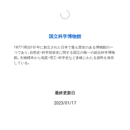
国立科学博物館
1877（明治10）年に創立された日本で最も歴史のある博物館の一
つであり、自然史・科学技術史に関する国立の唯一の総合科学博物
館。生物標本から地質・理工・科学史など多岐にわたる資料を保存
している。
最終更新日
2023/01/17