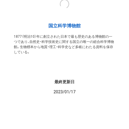
国立科学博物館
1877（明治10）年に創立された日本で最も歴史のある博物館の一
つであり、自然史・科学技術史に関する国立の唯一の総合科学博物
館。生物標本から地質・理工・科学史など多岐にわたる資料を保存
している。
最終更新日
2023/01/17