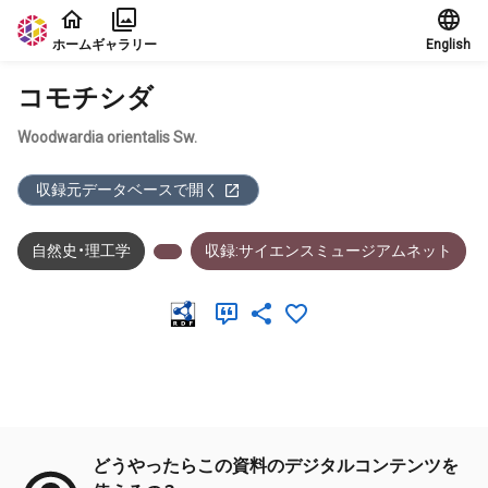
本文に飛ぶ
ホーム
ギャラリー
English
コモチシダ
Woodwardia orientalis Sw.
収録元データベースで開く
自然史・理工学
収録:サイエンスミュージアムネット
メタデータ
どうやったらこの資料のデジタルコンテンツを