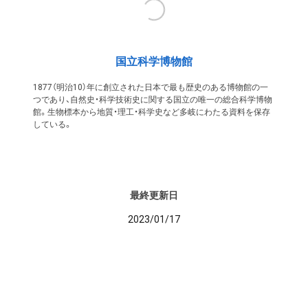
国立科学博物館
1877（明治10）年に創立された日本で最も歴史のある博物館の一
つであり、自然史・科学技術史に関する国立の唯一の総合科学博物
館。生物標本から地質・理工・科学史など多岐にわたる資料を保存
している。
最終更新日
2023/01/17