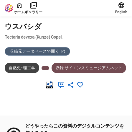
本文に飛ぶ
ホーム
ギャラリー
English
ウスバシダ
Tectaria devexa (Kunze) Copel.
収録元データベースで開く
自然史・理工学
収録:サイエンスミュージアムネット
メタデータ
どうやったらこの資料のデジタルコンテンツを