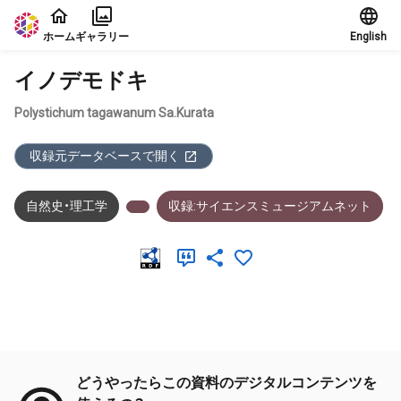
本文に飛ぶ
ホーム
ギャラリー
English
イノデモドキ
Polystichum tagawanum Sa.Kurata
収録元データベースで開く
自然史・理工学
収録:サイエンスミュージアムネット
メタデータ
どうやったらこの資料のデジタルコンテンツを