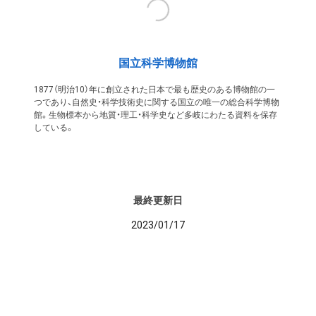
国立科学博物館
1877（明治10）年に創立された日本で最も歴史のある博物館の一
つであり、自然史・科学技術史に関する国立の唯一の総合科学博物
館。生物標本から地質・理工・科学史など多岐にわたる資料を保存
している。
最終更新日
2023/01/17