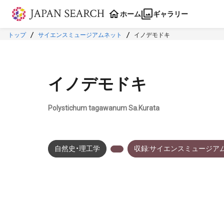
本文に飛ぶ
ホーム
ギャラリー
トップ
サイエンスミュージアムネット
イノデモドキ
イノデモドキ
Polystichum tagawanum Sa.Kurata
自然史・理工学
収録:サイエンスミュージア