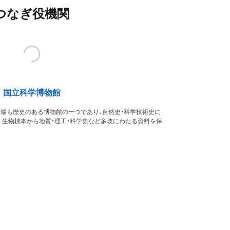
つなぎ役機関
国立科学博物館
本で最も歴史のある博物館の一つであり、自然史・科学技術史に
。生物標本から地質・理工・科学史など多岐にわたる資料を保