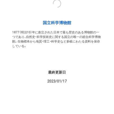
国立科学博物館
1877（明治10）年に創立された日本で最も歴史のある博物館の一
つであり、自然史・科学技術史に関する国立の唯一の総合科学博物
館。生物標本から地質・理工・科学史など多岐にわたる資料を保存
している。
最終更新日
2023/01/17