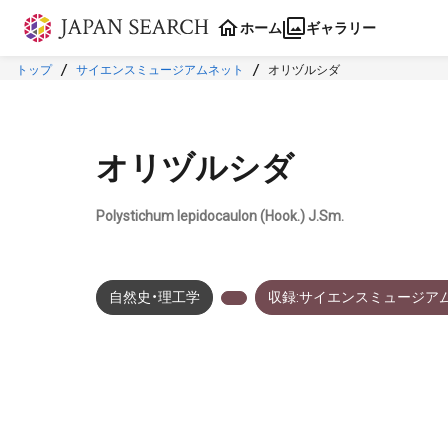
本文に飛ぶ
ホーム
ギャラリー
トップ
サイエンスミュージアムネット
オリヅルシダ
オリヅルシダ
Polystichum lepidocaulon (Hook.) J.Sm.
自然史・理工学
収録:サイエンスミュージア