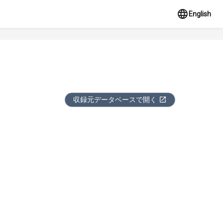
English
収録元データベースで開く