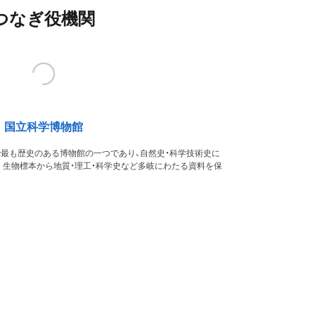
つなぎ役機関
国立科学博物館
本で最も歴史のある博物館の一つであり、自然史・科学技術史に
。生物標本から地質・理工・科学史など多岐にわたる資料を保