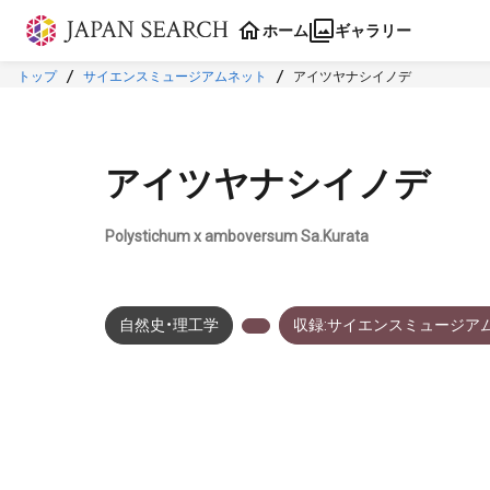
本文に飛ぶ
ホーム
ギャラリー
トップ
サイエンスミュージアムネット
アイツヤナシイノデ
アイツヤナシイノデ
Polystichum x amboversum Sa.Kurata
自然史・理工学
収録:サイエンスミュージア