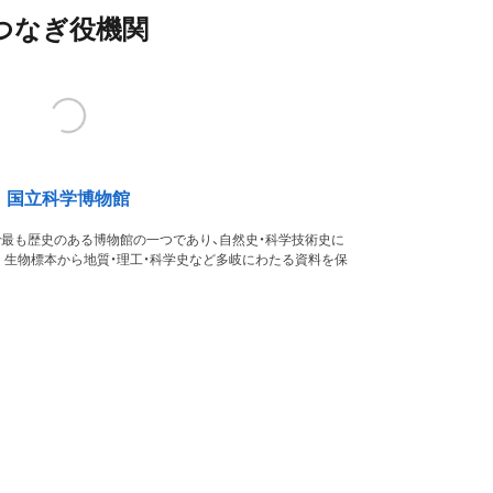
つなぎ役機関
国立科学博物館
本で最も歴史のある博物館の一つであり、自然史・科学技術史に
。生物標本から地質・理工・科学史など多岐にわたる資料を保